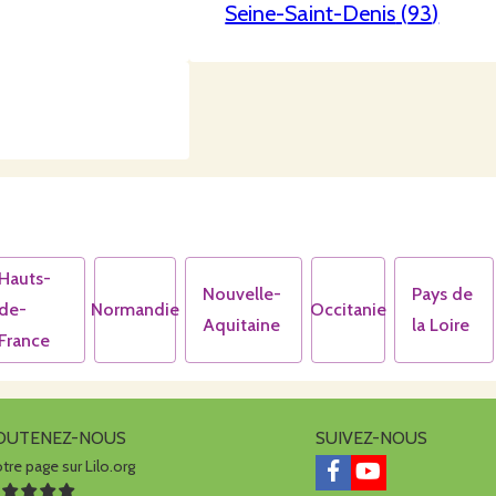
Seine-Saint-Denis
(
93
)
Hauts-
Nouvelle-
Pays de
de-
Normandie
Occitanie
Aquitaine
la Loire
France
OUTENEZ-NOUS
SUIVEZ-NOUS
tre page sur Lilo.org