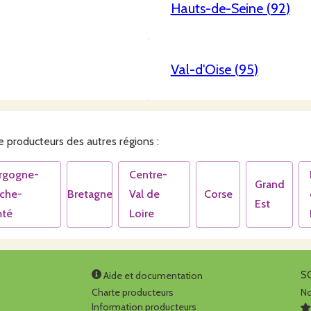
Hauts-de-Seine
(
92
)
Val-d'Oise
(
95
)
 producteurs des autres régions :
rgogne-
Centre-
Grand
nche-
Bretagne
Val de
Corse
Est
té
Loire
S
Aide et documentation
Charte producteurs
No
Information producteurs