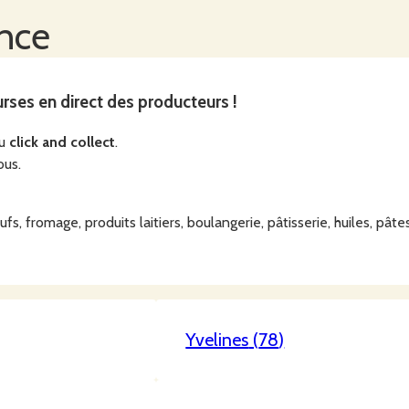
ance
urses en direct des producteurs !
du
click and collect
.
ous.
, fromage, produits laitiers, boulangerie, pâtisserie, huiles, pâtes,
Yvelines
(
78
)