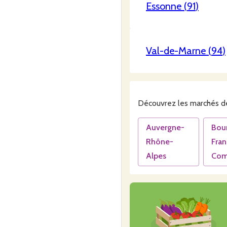
Essonne
(
91
)
Val-de-Marne
(
94
)
Découvrez les
marchés
de
Auvergne-
Bou
Rhône-
Fra
Alpes
Com