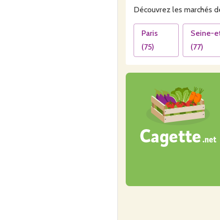
Découvrez les
marchés
de
Paris
Seine-e
(
75
)
(
77
)