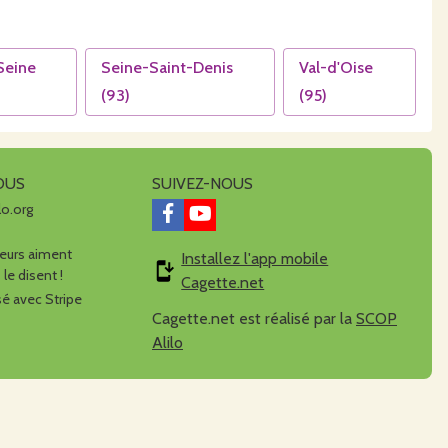
Seine
Seine-Saint-Denis
Val-d'Oise
(
93
)
(
95
)
OUS
SUIVEZ-NOUS
lo.org
urs aiment
Installez l'app mobile
 le disent !
Cagette.net
é avec Stripe
Cagette.net est réalisé par la
SCOP
Alilo