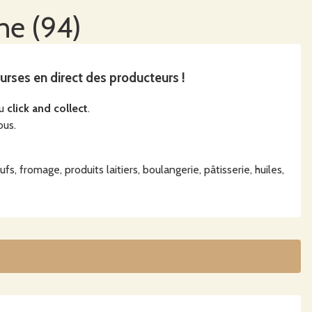
ne
(
94
)
urses en direct des producteurs !
du
click and collect
.
ous.
s, fromage, produits laitiers, boulangerie, pâtisserie, huiles,