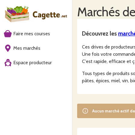
Marchés
de
Découvrez les
march
Faire mes courses
Ces drives de producteu
Mes marchés
Une fois votre commande f
C'est rapide, efficace et 
Espace producteur
Tous types de produits son
pâtes, épices, miel, vin, b
Aucun
marché
actif d