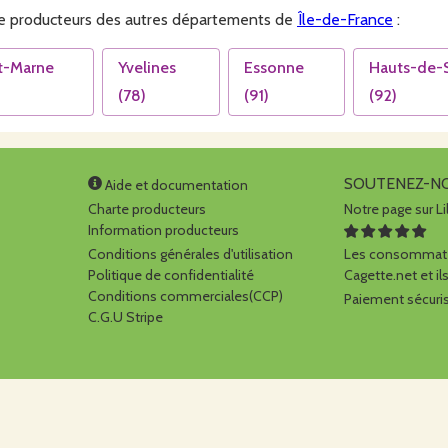
 producteurs des autres départements de
Île-de-France
:
t-Marne
Yvelines
Essonne
Hauts-de-
(
78
)
(
91
)
(
92
)
SOUTENEZ-N
Aide et documentation
Charte producteurs
Notre page sur Li
Information producteurs
Conditions générales d'utilisation
Les consommate
Politique de confidentialité
Cagette.net et ils
Conditions commerciales(CCP)
Paiement sécuris
C.G.U Stripe