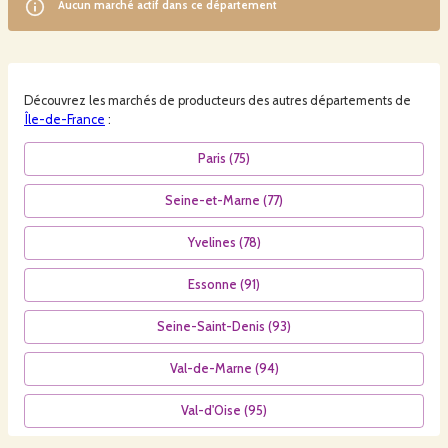
Aucun
marché
actif dans ce département
Découvrez les
marchés
de producteurs des autres départements de
Île-de-France
:
Paris
(
75
)
Seine-et-Marne
(
77
)
Yvelines
(
78
)
Essonne
(
91
)
Seine-Saint-Denis
(
93
)
Val-de-Marne
(
94
)
Val-d'Oise
(
95
)