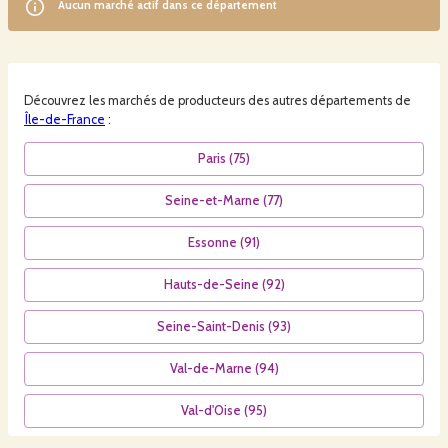
Aucun
marché
actif dans ce département
Découvrez les
marchés
de producteurs des autres départements de
Île-de-France
:
Paris
(
75
)
Seine-et-Marne
(
77
)
Essonne
(
91
)
Hauts-de-Seine
(
92
)
Seine-Saint-Denis
(
93
)
Val-de-Marne
(
94
)
Val-d'Oise
(
95
)