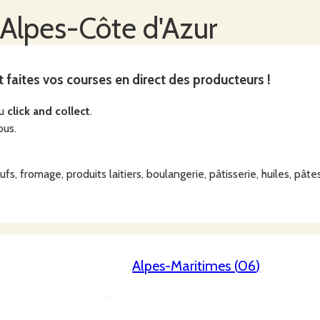
Alpes-Côte d'Azur
t faites vos courses en direct des producteurs !
du
click and collect
.
ous.
s, fromage, produits laitiers, boulangerie, pâtisserie, huiles, pâtes
Alpes-Maritimes
(
06
)