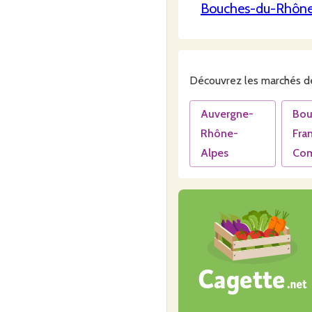
Bouches-du-Rhôn
Découvrez les
marchés
de
Auvergne-
Bou
Rhône-
Fra
Alpes
Co