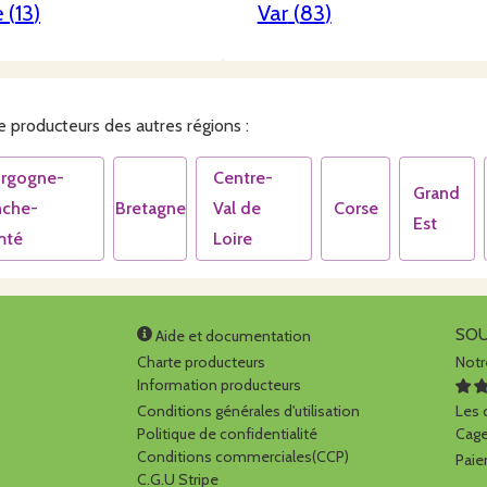
e
(
13
)
Var
(
83
)
 producteurs des autres régions :
rgogne-
Centre-
Grand
nche-
Bretagne
Val de
Corse
Est
mté
Loire
SO
Aide et documentation
Charte producteurs
Notr
Information producteurs
Conditions générales d'utilisation
Les
Politique de confidentialité
Caget
Conditions commerciales(CCP)
Paie
C.G.U Stripe