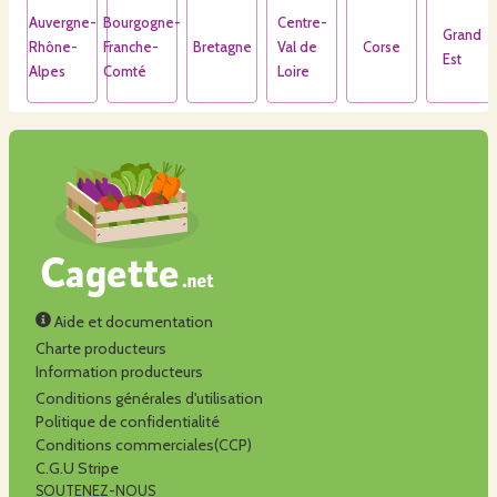
Auvergne-
Bourgogne-
Centre-
Grand
Rhône-
Franche-
Bretagne
Val de
Corse
Est
Alpes
Comté
Loire
Aide et documentation
Charte producteurs
Information producteurs
Conditions générales d'utilisation
Politique de confidentialité
Conditions commerciales(CCP)
C.G.U Stripe
SOUTENEZ-NOUS