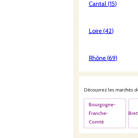
Cantal
(
15
)
Loire
(
42
)
Rhône
(
69
)
Découvrez les
marchés
de
Bourgogne-
Franche-
Bre
Comté