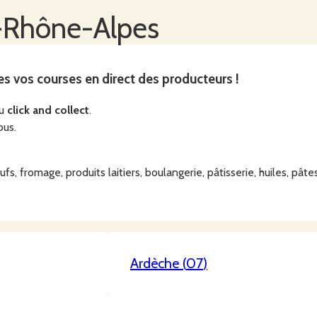
-Rhône-Alpes
es vos courses en direct des producteurs !
du
click and collect
.
ous.
s, fromage, produits laitiers, boulangerie, pâtisserie, huiles, pâtes
Ardèche
(
07
)