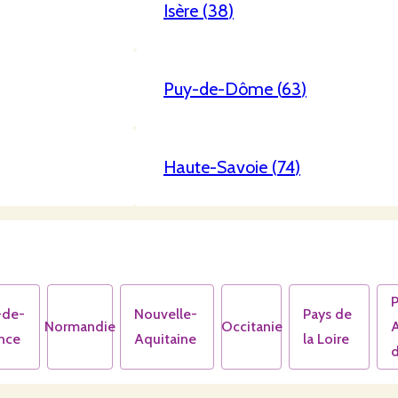
Isère
(
38
)
Puy-de-Dôme
(
63
)
Haute-Savoie
(
74
)
-de-
Nouvelle-
Pays de
Normandie
Occitanie
nce
Aquitaine
la Loire
d