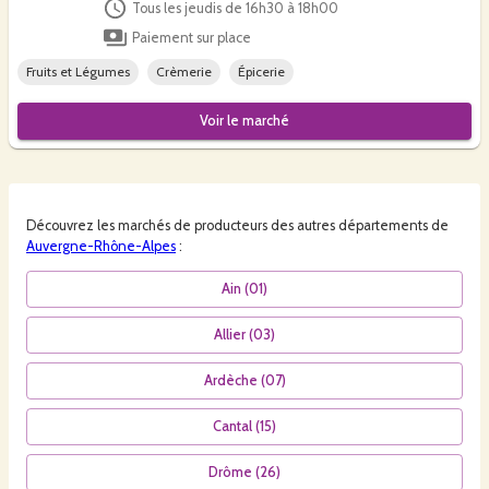
Tous les jeudis de 16h30 à 18h00
Paiement sur place
Fruits et Légumes
Crèmerie
Épicerie
Voir le
marché
Découvrez les
marchés
de producteurs des autres départements de
Auvergne-Rhône-Alpes
:
Ain
(
01
)
Allier
(
03
)
Ardèche
(
07
)
Cantal
(
15
)
Drôme
(
26
)