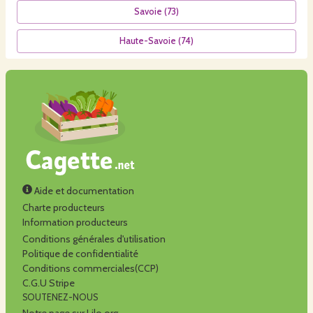
Savoie
(
73
)
Haute-Savoie
(
74
)
Aide et documentation
Charte producteurs
Information producteurs
Conditions générales d'utilisation
Politique de confidentialité
Conditions commerciales(CCP)
C.G.U Stripe
SOUTENEZ-NOUS