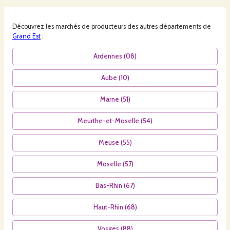
Découvrez les
marchés
de producteurs des autres départements de
Grand Est
:
Ardennes
(
08
)
Aube
(
10
)
Marne
(
51
)
Meurthe-et-Moselle
(
54
)
Meuse
(
55
)
Moselle
(
57
)
Bas-Rhin
(
67
)
Haut-Rhin
(
68
)
Vosges
(
88
)