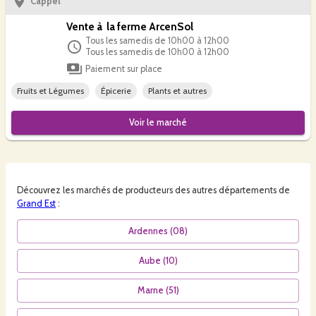
Cappel
Vente à la ferme ArcenSol
Tous les samedis de 10h00 à 12h00
Tous les samedis de 10h00 à 12h00
Paiement sur place
Fruits et Légumes
Épicerie
Plants et autres
Voir le
marché
Découvrez les
marchés
de producteurs des autres départements de
Grand Est
:
Ardennes
(
08
)
Aube
(
10
)
Marne
(
51
)