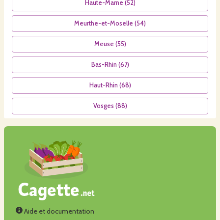
Haute-Marne
(
52
)
Meurthe-et-Moselle
(
54
)
Meuse
(
55
)
Bas-Rhin
(
67
)
Haut-Rhin
(
68
)
Vosges
(
88
)
Aide et documentation