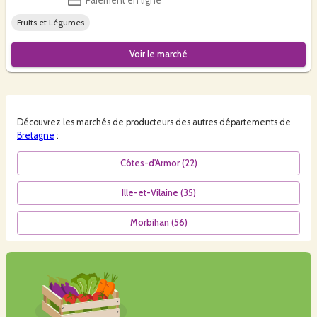
Paiement en ligne
Fruits et Légumes
Voir le
marché
Découvrez les
marchés
de producteurs des autres départements de
Bretagne
:
Côtes-d'Armor
(
22
)
Ille-et-Vilaine
(
35
)
Morbihan
(
56
)