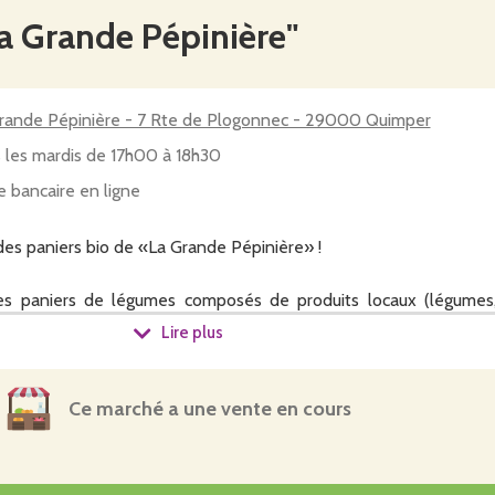
La Grande Pépinière"
rande Pépinière - 7 Rte de Plogonnec - 29000 Quimper
 les mardis de 17h00 à 18h30
e bancaire en ligne
des paniers bio de «La Grande Pépinière» !
s paniers de légumes composés de produits locaux (légumes,
onfirtures, pain...)
Lire plus
r change chaque semaine au fil des saisons
nt
sés de 5 à 8 légumes différents (la composition peut varier en 
Ce marché a une vente en cours
es)
agne d'une fiche recette mettant en valeur un légume du panier
anier : 10, 15 ou 20 euros