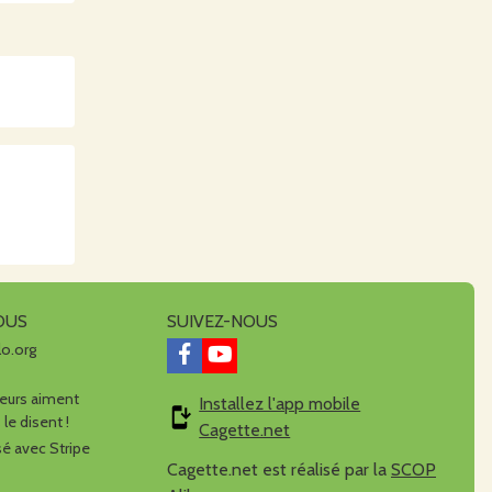
OUS
SUIVEZ-NOUS
lo.org
urs aiment
Installez l'app mobile
 le disent !
Cagette.net
é avec Stripe
Cagette.net est réalisé par la
SCOP