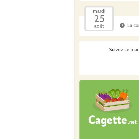
mardi
25
La co
août
Suivez ce mar