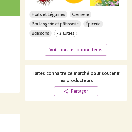
Fruits et Légumes
Crèmerie
Boulangerie et pâtisserie
Épicerie
Boissons
+ 2 autres
vante
Voir tous les producteurs
), à La
Faites connaître ce
marché
pour soutenir
les producteurs
com
Partager