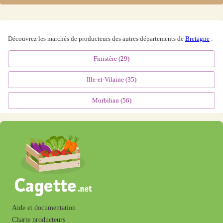
Découvrez les
marchés
de producteurs des autres départements de
Bretagne
:
Finistère
(
29
)
Ille-et-Vilaine
(
35
)
Morbihan
(
56
)
Aide et documentation
Charte producteurs