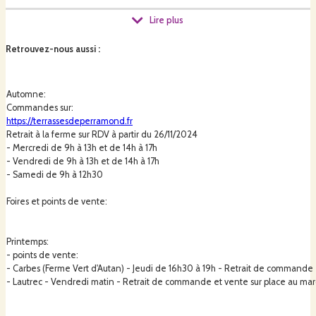
Lire plus
Une partie de la pépinière est aussi en godets, pour des petits fruits et
plants printaniers (potagers, aromatiques, fleurs vivaces et annuelles
Retrouvez-nous aussi
:
mellifères).
Automne:
Commandes sur:
- Pourquoi « pépinière paysanne » ?
https://terrassesdeperramond.fr
Du WWOOFing dans des fermes en permaculture, aux emplois saisonniers
Retrait à la ferme sur RDV à partir du 26/11/2024
pour des exploitants agricoles en grandes cultures, les 10 années qui ont
- Mercredi de 9h à 13h et de 14h à 17h
précédé mon installation m'ont permis de prendre conscience de ce que
- Vendredi de
9h à 13h et de 14h à 17h
représente le travail de la terre à toutes ses échelles et d'essayer de
- Samedi de
9h à 12h30
comprendre les choix de chaque agriculteur, paysan, fermier, particulier que
j'ai croisés, selon la taille de son exploitation ou de son jardin.
Foires et points de vente:
Mon itinéraire de production ressemble à ce que je veux mettre sous la
Printemps:
bannière de "pépinière paysanne" : Une pépinière à échelle humaine, à la
- points de vente:
hauteur de mes capacités physiques, peu mécanisée, qui essaie de
- Carbes (Ferme Vert d'Autan) - Jeudi de 16h30 à 19h - Retrait de commande 
travailler en symbiose avec la nature environnante et tentant d'aggrader
- Lautrec - Vendredi matin -
Retrait de commande et vente sur place au mar
les sols et l'environnement qui m'entourent.