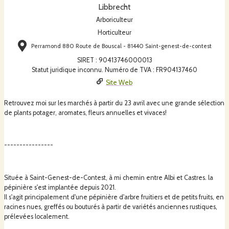
Libbrecht
Arboriculteur
Horticulteur
Perramond 880 Route de Bouscal - 81440 Saint-genest-de-contest
SIRET
:
90413746000013
Statut juridique inconnu. Numéro de TVA : FR904137460
Site Web
Retrouvez moi sur les marchés à partir du 23 avril avec une grande sélection
de plants potager, aromates, fleurs annuelles et vivaces!
----------------
Située à Saint-Genest-de-Contest, à mi chemin entre Albi et Castres. la
pépinière s'est implantée depuis 2021.
Il s'agit principalement d'une pépinière d'arbre fruitiers et de petits fruits, en
racines nues, greffés ou bouturés à partir de variétés anciennes rustiques,
prélevées localement.