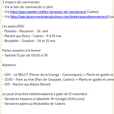
3 moyens de commander:
- Via le bon de commande ci-joint.
Cela implique aussi, pour moi, de s'intégrer sur un territoire riche et de
- Via
https://app.cagette.net/les-terrasses-de-perramond
(Carbes)
participer à la souveraineté alimentaire d'un territoire local, en travaillant en
- Via
https://app.latourneedesproducteurs.com/lesterrassesdeperramond
(Lau
vente directe, et en lien avec les paysans du Tarn.
Les autres RDV:
- Floriales - Mazamet - 26 avril
La pépinière est certifiée bio par qualisud (BIO-FR-16) afin de répondre à
- Marché aux fleurs - Castres - 9 & 10 mai
un cahier des charges correspondant à ces choix. Je suis aussi sous mention
- Biocybèle - Graulhet - 24 et 25 mai
« Nature et Progrès » pour aller encore plus loin vers ces valeurs.
Portes ouvertes à la ferme!
- Samedi 13 juin de 10h30 à 17h
Afin d'aménager une pépinière qui me ressemble, je me suis rapprochée
de plusieurs pépiniéristes que sont : la Pépinière Auguste en Ariège,
Automne:
Permafruit à la frontière de l'Aude, la Pépinière du Bois de Lalau à
Salvagnac ,et surtout de Pépins d'Hier à Saint Amans Soult.
- 5/10 - Le FAGOT (Ferme de la Grange - Garrevaques)
>> Plants en godet 
- 20/10 - Foire au miel (Parc de Gourjade, Castres) >> Plants en godet et c
- 11/11 - Marché aux Arbres (Revel)
Derrière cette dernière pépinière, spécialisée dans les variétés anciennes
Le jeudi (marchés hebdomadaires) à partir du 13 novembre :
de fruitiers, il y a Renaud Mauchoffé, qui a pris le temps, pendant 3 ans, de
- Semaines impaires à Labastide-St-Georges (Echo Loco)
m'accompagner dans mon installation. Il fait un travail fabuleux depuis près
- Semaines paires au Noctambio de Castres
de 20 ans, au pied de la Montagne Noire, et me transmet ses
connaissances et savoirs avec passion et générosité.
Le variétés proposées dans ma pépinière sont, pour la plupart, issues de ses