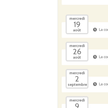
mercredi
19
La co
août
mercredi
26
La co
août
mercredi
2
La co
septembre
mercredi
9