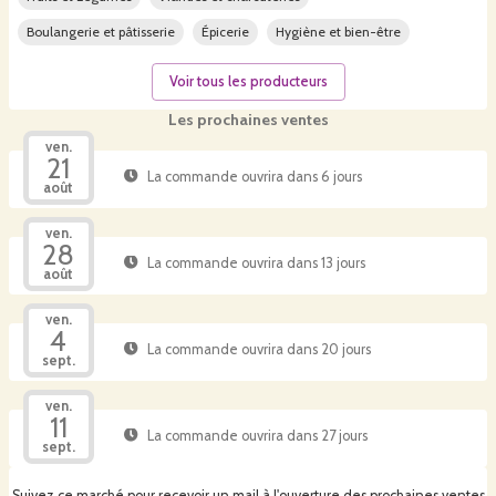
Boulangerie et pâtisserie
Épicerie
Hygiène et bien-être
Voir tous les producteurs
Les prochaines ventes
ven.
21
La commande ouvrira dans 6 jours
août
ven.
28
La commande ouvrira dans 13 jours
août
ven.
4
La commande ouvrira dans 20 jours
sept.
ven.
11
La commande ouvrira dans 27 jours
sept.
Suivez ce marché pour recevoir un mail à l'ouverture des prochaines ventes