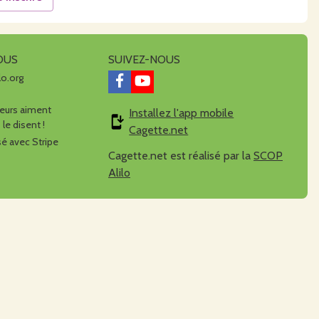
OUS
SUIVEZ-NOUS
lo.org
urs aiment
Installez l'app mobile
 le disent !
Cagette.net
é avec Stripe
Cagette.net est réalisé par la
SCOP
Alilo