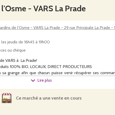
e l'Osme - VARS La Prade
Jardins de l'Osme - VARS La Prade - 29 rue Principale La Prade -
 les jeudis de 16h45 à 19h00
ces ou chèque
 de VARS à La Prade!
produits 100% BIO, LOCAUX, DIRECT PRODUCTEURS
ion sa grange afin que chacun puisse venir récupérer ses comm
es hebdomadaire + extras), les conserves des jardins de l'Osm
Lire plus
les fermes de Chassagne.
Ce marché a une vente en cours