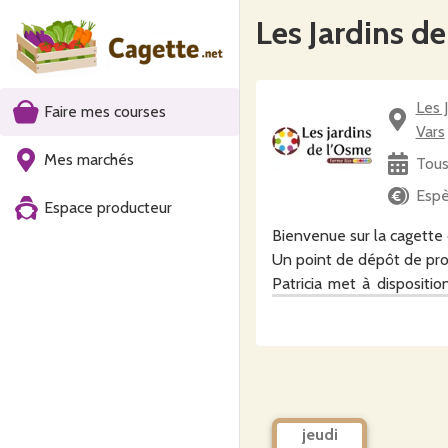
Les Jardins d
Les 
Faire mes courses
Vars
Mes marchés
Tous
Espè
Espace producteur
Bienvenue sur la cagette
Un point de dépôt de 
Patricia met à disposit
légumes (panier de légum
produits secs de la SAS 
jeudi