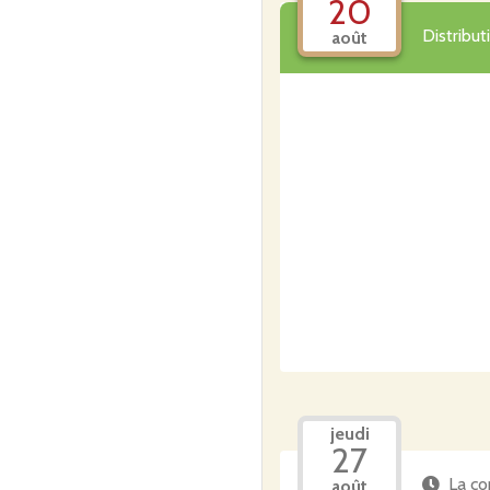
20
Distribu
août
jeudi
27
La co
août