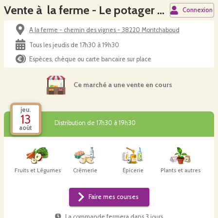
Vente à la ferme - Le potager de Loliva
Connexion
A la ferme - chemin des vignes - 38220 Montchaboud
Tous les jeudis de 17h30 à 19h30
Espèces, chèque ou carte bancaire sur place
Ce marché a une vente en cours
jeu.
13
Distribution de 17h30 à 19h30
août
Fruits et Légumes
Crèmerie
Épicerie
Plants et autres
Faire mes courses
La commande fermera dans
3 jours