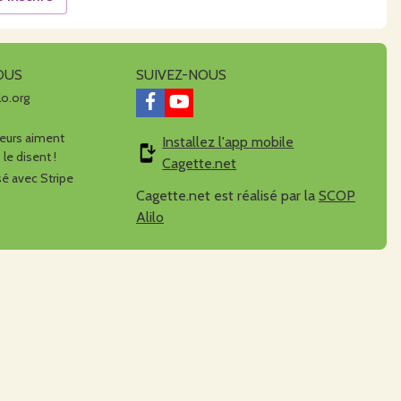
OUS
SUIVEZ-NOUS
lo.org
urs aiment
Installez l'app mobile
 le disent !
Cagette.net
é avec Stripe
Cagette.net est réalisé par la
SCOP
Alilo