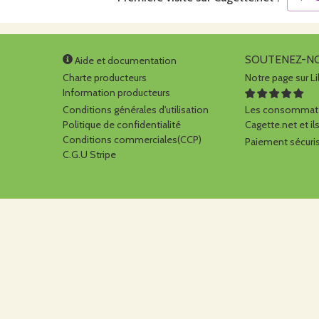
SOUTENEZ-N
Aide et documentation
Charte producteurs
Notre page sur Li
Information producteurs
Conditions générales d'utilisation
Les consommate
Politique de confidentialité
Cagette.net et ils
Conditions commerciales(CCP)
Paiement sécuris
C.G.U Stripe