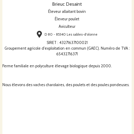
Brieuc Desaint
Éleveur allaitant bovin
Éleveur poulet
Aviculteur
D 80 - 85340 Les sables-d'olonne
SIRET
:
43271637100021
Groupement agricole d'exploitation en commun (GAEC). Numéro de TVA :
65432716371
Ferme familiale en polyculture élevage biologique depuis 2000.
Nous élevons des vaches charolaires, des poulets et des poules pondeuses.