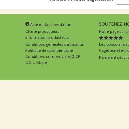
SOUTENEZ-N
Aide et documentation
Charte producteurs
Notre page sur Li
Information producteurs
Conditions générales d'utilisation
Les consommate
Politique de confidentialité
Cagette.net et ils
Conditions commerciales(CCP)
Paiement sécuris
C.G.U Stripe