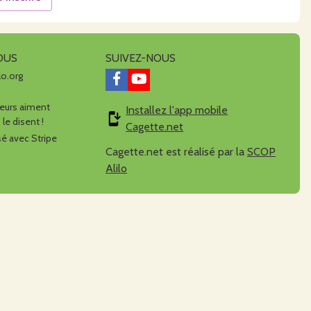
OUS
SUIVEZ-NOUS
lo.org
urs aiment
Installez l'app mobile
 le disent !
Cagette.net
é avec Stripe
Cagette.net est réalisé par la
SCOP
Alilo