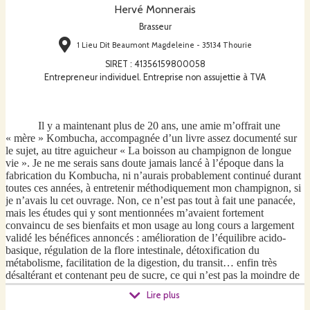
Hervé Monnerais
Brasseur
1 Lieu Dit Beaumont Magdeleine - 35134 Thourie
SIRET
:
41356159800058
Entrepreneur individuel. Entreprise non assujettie à TVA
Il y a maintenant plus de 20 ans, une amie m’offrait une
« mère » Kombucha, accompagnée d’un livre assez documenté sur
le sujet, au titre aguicheur « La boisson au champignon de longue
vie ». Je ne me serais sans doute jamais lancé à l’époque dans la
fabrication du Kombucha, ni n’aurais probablement continué durant
toutes ces années, à entretenir méthodiquement mon champignon, si
je n’avais lu cet ouvrage. Non, ce n’est pas tout à fait une panacée,
mais les études qui y sont mentionnées m’avaient fortement
convaincu de ses bienfaits et mon usage au long cours a largement
validé les bénéfices annoncés : amélioration de l’équilibre acido-
basique, régulation de la flore intestinale, détoxification du
métabolisme, facilitation de la digestion, du transit… enfin très
désaltérant et contenant peu de sucre, ce qui n’est pas la moindre de
ses qualités.
Lire plus
Il s’appellera
Galeizh
, mon Kombucha, une bâtardise de Gallo et