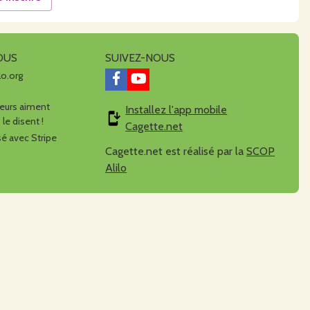
OUS
SUIVEZ-NOUS
lo.org
urs aiment
Installez l'app mobile
 le disent !
Cagette.net
é avec Stripe
Cagette.net est réalisé par la
SCOP
Alilo