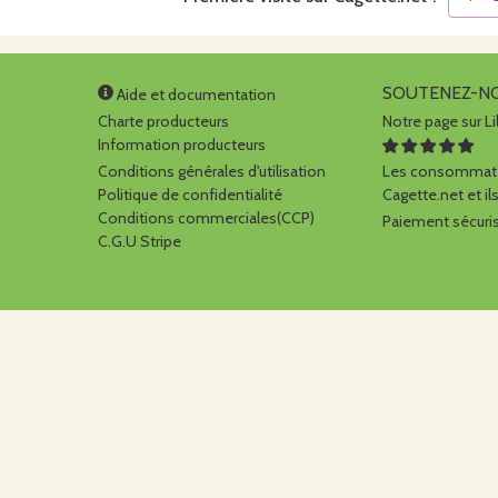
SOUTENEZ-N
Aide et documentation
Charte producteurs
Notre page sur Li
Information producteurs
Conditions générales d'utilisation
Les consommate
Politique de confidentialité
Cagette.net et ils
Conditions commerciales(CCP)
Paiement sécuris
C.G.U Stripe