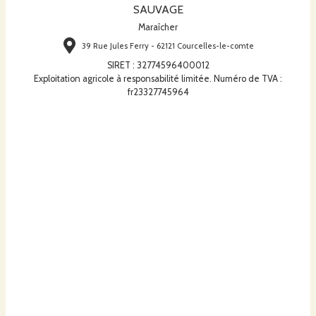
SAUVAGE
Maraîcher
39 Rue Jules Ferry - 62121 Courcelles-le-comte
SIRET
:
32774596400012
Exploitation agricole à responsabilité limitée. Numéro de TVA :
fr23327745964