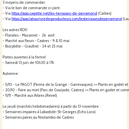
3 moyens de commander:
- Via le bon de commande ci-joint.
Cela implique aussi, pour moi, de s'intégrer sur un territoire riche et de
- Via
https://app.cagette.net/les-terrasses-de-perramond
(Carbes)
participer à la souveraineté alimentaire d'un territoire local, en travaillant en
- Via
https://app.latourneedesproducteurs.com/lesterrassesdeperramond
(Lau
vente directe, et en lien avec les paysans du Tarn.
Les autres RDV:
- Floriales - Mazamet - 26 avril
La pépinière est certifiée bio par qualisud (BIO-FR-16) afin de répondre à
- Marché aux fleurs - Castres - 9 & 10 mai
un cahier des charges correspondant à ces choix. Je suis aussi sous mention
- Biocybèle - Graulhet - 24 et 25 mai
« Nature et Progrès » pour aller encore plus loin vers ces valeurs.
Portes ouvertes à la ferme!
- Samedi 13 juin de 10h30 à 17h
Afin d'aménager une pépinière qui me ressemble, je me suis rapprochée
de plusieurs pépiniéristes que sont : la Pépinière Auguste en Ariège,
Automne:
Permafruit à la frontière de l'Aude, la Pépinière du Bois de Lalau à
Salvagnac ,et surtout de Pépins d'Hier à Saint Amans Soult.
- 5/10 - Le FAGOT (Ferme de la Grange - Garrevaques)
>> Plants en godet 
- 20/10 - Foire au miel (Parc de Gourjade, Castres) >> Plants en godet et c
- 11/11 - Marché aux Arbres (Revel)
Derrière cette dernière pépinière, spécialisée dans les variétés anciennes
Le jeudi (marchés hebdomadaires) à partir du 13 novembre :
de fruitiers, il y a Renaud Mauchoffé, qui a pris le temps, pendant 3 ans, de
- Semaines impaires à Labastide-St-Georges (Echo Loco)
m'accompagner dans mon installation. Il fait un travail fabuleux depuis près
- Semaines paires au Noctambio de Castres
de 20 ans, au pied de la Montagne Noire, et me transmet ses
connaissances et savoirs avec passion et générosité.
Le variétés proposées dans ma pépinière sont, pour la plupart, issues de ses