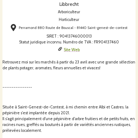
Libbrecht
Arboriculteur
Horticulteur
Perramond 880 Route de Bouscal - 81440 Saint-genest-de-contest
SIRET
:
90413746000013
Statut juridique inconnu. Numéro de TVA : FR904137460
Site Web
Retrouvez moi sur les marchés à partir du 23 avril avec une grande sélection
de plants potager, aromates, fleurs annuelles et vivaces!
----------------
Située à Saint-Genest-de-Contest, à mi chemin entre Albi et Castres. la
pépinière s'est implantée depuis 2021.
Il s'agit principalement d'une pépinière d'arbre fruitiers et de petits fruits, en
racines nues, greffés ou bouturés à partir de variétés anciennes rustiques,
prélevées localement.