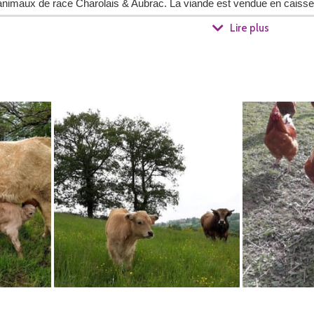
animaux de race Charolais & Aubrac. La viande est vendue en caisset
Lire plus
Ha vendues en sac de 10 kg.
autonome possible. Tous nos produits sont commercialisés en vente dir
as à la ferme. Les colis de viande sont préparés par un boucher. Les vo
 un prix abordable pour tout le monde.