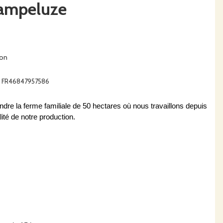
Pampeluze
ron
A : FR46847957586
e la ferme familiale de 50 hectares où nous travaillons depuis 
té de notre production. 