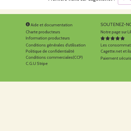
SOUTENEZ-N
Aide et documentation
Charte producteurs
Notre page sur Li
Information producteurs
Conditions générales d'utilisation
Les consommate
Politique de confidentialité
Cagette.net et ils
Conditions commerciales(CCP)
Paiement sécuris
C.G.U Stripe