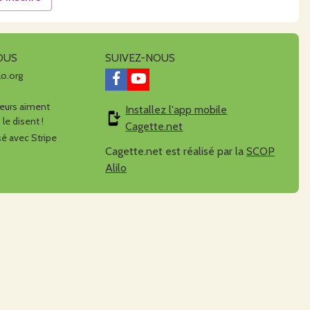
OUS
SUIVEZ-NOUS
lo.org
urs aiment
Installez l'app mobile
 le disent !
Cagette.net
é avec Stripe
Cagette.net est réalisé par la
SCOP
Alilo