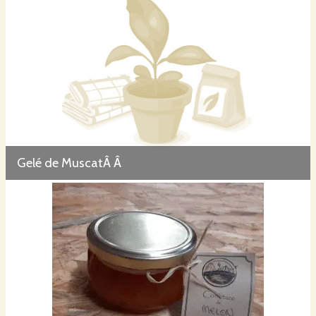
Gelé de MuscatÂ Â