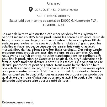
Cransac
LD RUQUET - 82110 Sainte-juliette
SIRET
:
81112027800015
Statut juridique inconnu au capital de 10000 €. Numéro de TVA :
FR28811120278
Le Gaec de la terre a l'assiette a été créer par deux frères, sylvain et
benoit Cransac en 2015. Nous produissons les céréales, volailles, raisin de
table, prunes, maraichage, confiture et gateaux. Nous comptons 80 de
surfaces pour notre ferme avec 6 poulaillers mobiles et 1 grand pour les
volailles en label rouge. Le cépages de rainsin très varié, chasselat,
muscat, ribol, danlas, alfonse lavallée, italia, cardinal,... Des reine claude
en prune, nous produisons aussi des melons, et des tomates. Quand
nous avons des fruit en trop, nous les transformations en confitures. Et
pour finir la production de Gateaux, La pastis du Quercy ! L'identité de la
famille, cette tradition d'étirer la pâte sur les tables. Cela ne peut pas se
décrire, par contre ca peut ce goûter ! Nous avons fait le choix de faire
nos volailles en label rouge, notre chasselat en AOP et nous avons opter
pour passer notre ferme en HVE. Car
nos produit répondent au besoin
de nos client par le qualitatif, nous essayons de produire des produit de
qualité avec le moins d'irrigation pour ne pas altéré le goût, et le moins
de produit phytosanitaire pour la santé de tous.
Retrouvez-nous aussi
: