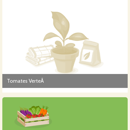
Tomates VerteÂ