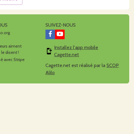
OUS
SUIVEZ-NOUS
lo.org
urs aiment
Installez l'app mobile
 le disent !
Cagette.net
é avec Stripe
Cagette.net est réalisé par la
SCOP
Alilo