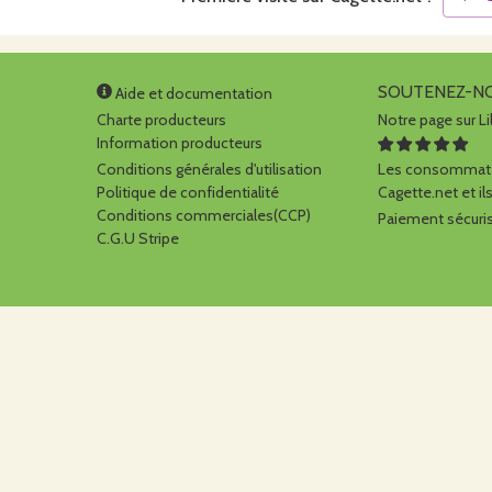
SOUTENEZ-N
Aide et documentation
Charte producteurs
Notre page sur Li
Information producteurs
Conditions générales d'utilisation
Les consommate
Politique de confidentialité
Cagette.net et ils
Conditions commerciales(CCP)
Paiement sécuris
C.G.U Stripe