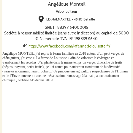
Angélique Monteil
Arboriculteur
LD MALMARTEL - 46110 Betaille
SIRET
:
88397164000015
Société à responsabilité limitée (sans autre indication) au capital de 5000
€. Numéro de TVA : FR 19883971640
https://www.facebook.com/lafermedelouisotte.fr/
Angelique MONTEIL, j’ai repris la ferme familiale en 2018 autour d’un petit verger de
châtaigniers, j’ai crée « La ferme de Louisotte » afin de valoriser la châtaigne en
transformant les récoltes. J’ai planté dans le même temps un verger diversifié de fruits
(pépins, noyaux, petits fruits) , je l’ai conçu pour attirer un maximum de biodiversité
(variétés anciennes, haies, ruches…) Je pratique une agriculture respectueuse de l’Homme
et de l’Environnement : aucune mécanisation, ramassage à la main, aucun traitement
chimique , certifiée AB depuis 2019.