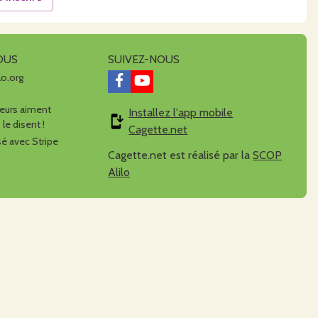
OUS
SUIVEZ-NOUS
lo.org
urs aiment
Installez l'app mobile
 le disent !
Cagette.net
é avec Stripe
Cagette.net est réalisé par la
SCOP
Alilo