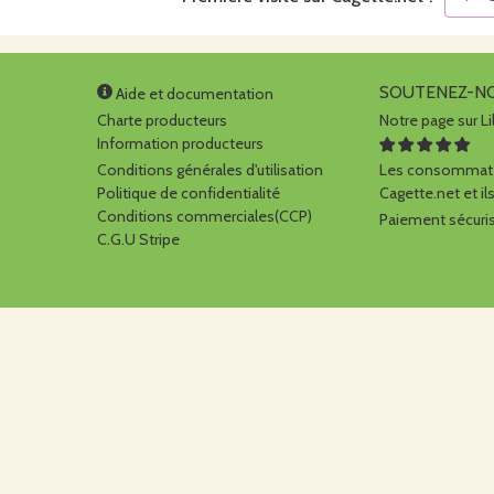
SOUTENEZ-N
Aide et documentation
Charte producteurs
Notre page sur Li
Information producteurs
Conditions générales d'utilisation
Les consommate
Politique de confidentialité
Cagette.net et ils
Conditions commerciales(CCP)
Paiement sécuris
C.G.U Stripe