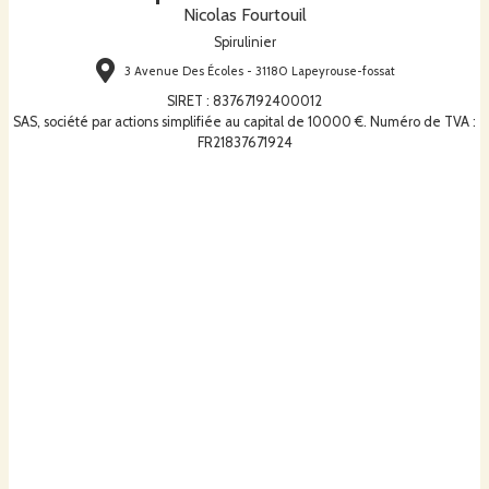
Nicolas Fourtouil
Spirulinier
3 Avenue Des Écoles - 31180 Lapeyrouse-fossat
SIRET
:
83767192400012
SAS, société par actions simplifiée au capital de 10000 €. Numéro de TVA :
FR21837671924