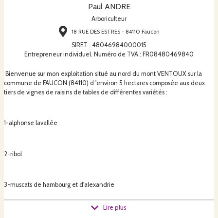
Paul ANDRE
Arboriculteur
18 RUE DES ESTRES - 84110 Faucon
SIRET
:
48046984000015
Entrepreneur individuel. Numéro de TVA : FR08480469840
Bienvenue sur mon exploitation situé au nord du mont VENTOUX sur la
commune de FAUCON (84110) d 'environ 5 hectares composée aux deux
tiers de vignes de raisins de tables de différentes variétés :
1-alphonse lavallée
2-ribol
3-muscats de hambourg et d'alexandrie
Lire plus
le reste est constitué de quelques figuiers et de jachère arborée.