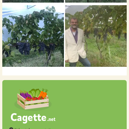
Ancien élève de l'école d'agrobiologie de Beaujeu (1987)j' ai tout de suite
été sensibilisé a la pratique d'une agriculture respectueuse du sol et de ses
adventices qui ont toutes leurs raisons d'etre ...c'est ainsi que chaque sol
confère des subtilités aux fruits qui ne trompent pas les papilles des
amateurs.
C'est ainsi qu''une variété comme le lavallée moins sucrée que le muscat
vous étonnera pas la subtilité de son parfum grace a un sol reposé de tout
excès de travail.
Variété particulièrement adapté a la cure grace a son plus faible taux de
sucre .
Et n'oubliez pas la peau et surtout les pépins très riches en anti oxydant sont
un véritable bienfait pour votre santé.