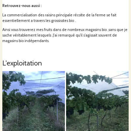
Retrouvez-nous aussi
:
La commercialisation des raisins principale récolte de la ferme se fait
J'ai conservé une activité de ceuillette itinérante de fleurs de tilleuls et
essentiellement a travers les grossisstes bio .
divers bourgeons destinés a la gemmothérapie.
Ainsi vous trouverez mes fruits dans de nombreux magasins bio ,sans que je
sache véritablement lesquels .J'ai remarqué qu'il s'agissait souvent de
magasins bio indépendants.
Je me suis installé en 2003 en bio dès le départ après 15 années comme
ouvrier agricole chez un arboriculteur bio dromois.
L'exploitation
Je me suis orienté vers la culture en tonnelles de la vigne pour un panel
vertueux de bonnes raisons.
Meilleure photosynthèse grace a une plus grande couverture de
végétation,meilleure aération,plus grande compatibilité avec les adventices
spontanées,meilleure adaptation aux fortes chaleurs,meilleure position du
ceuilleur lors de la récolte .
Et enfin la possibilité de couvrir les tonnelles avec des protections de pluie.