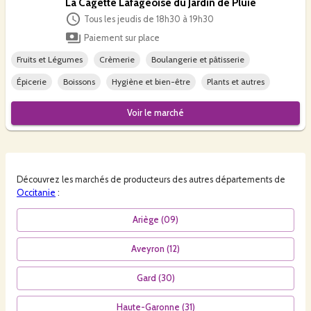
La Cagette Lafageoise du Jardin de Pluie
Tous les jeudis de 18h30 à 19h30
Paiement sur place
Fruits et Légumes
Crèmerie
Boulangerie et pâtisserie
Épicerie
Boissons
Hygiène et bien-être
Plants et autres
Voir le
marché
Découvrez les
marchés
de producteurs des autres départements de
Occitanie
:
Ariège
(
09
)
Aveyron
(
12
)
Gard
(
30
)
Haute-Garonne
(
31
)