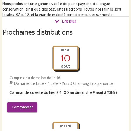
Nous produsions une gamme variée de pains paysans, de longue
conservation, ainsi que des baguettes traditions. Toutes nos farines sont
locales, 87 ou 19, et la grande majorité sont bio, moulues sur meule.
Lire plus
Chez nous, que ce soit la viennoiserie, ou la partie chocolaterie-biscuiterie,
Prochaines distributions
tout est fait maison, avec un maximum de produits locaux, et puis surtout, on
aime les gourmands 😄 !
lundi
10
août
Camping du domaine de lallé
Domaine de Lallé - 4 Lallé - 19320 Champagnac-la-noaille
Commande ouverte du
hier à 6h00
au
dimanche 9 août à 23h59
Commander
mardi