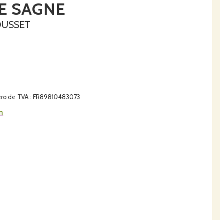
DE SAGNE
DOUSSET
uméro de TVA : FR89810483073
m