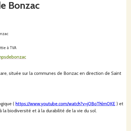
de Bonzac
nzac
ttie à TVA
ampsdebonzac
tare, située sur la communes de Bonzac en direction de Saint
ogique (
https://www.youtube.com/watch?v=j0BoThlm0KE
) et
 la biodiversité et à la durabilité de la vie du sol.