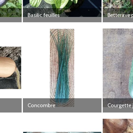
Basilic feuilles
Betterave 
Concombre
Courgette 