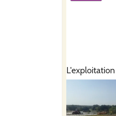
La ferme des champs de B
3 Champs de Bonzac
33910 Bonzac
L'exploitation