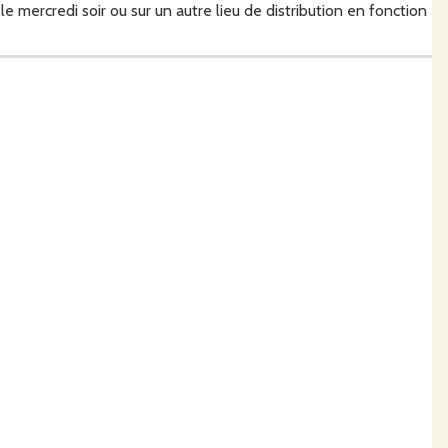
e mercredi soir ou sur un autre lieu de distribution en fonction
e garder leurs qualités nutritives.
échanger avec vous et vous faire visiter le lieu de production de