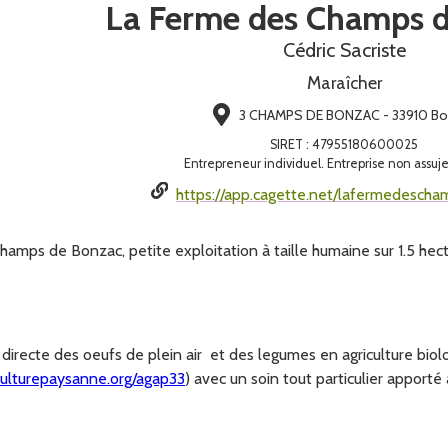
La Ferme des Champs 
Cédric Sacriste
Maraîcher
3 CHAMPS DE BONZAC - 33910 Bo
SIRET
:
47955180600025
Entrepreneur individuel. Entreprise non assuje
https://app.cagette.net/lafermedesch
amps de Bonzac, petite exploitation à taille humaine sur 1.5 hec
irecte des oeufs de plein air et des legumes en agriculture biol
culturepaysanne.org/agap33
) avec un soin tout particulier apporté à