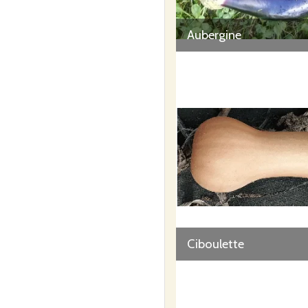
Aubergine
Ciboulette