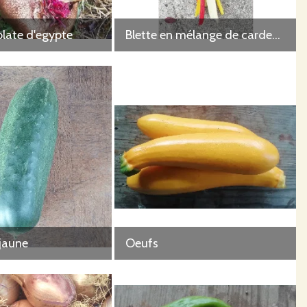
plate d'egypte
Blette en mélange de cardes colorées
jaune
Oeufs