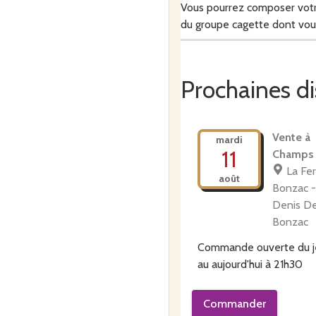
Vous pourrez composer votre 
du groupe cagette dont vo
Les recoltes de vos produits 
Prochaines di
Vente à
Le mercredi entre 16h30 et 1
mardi
11
Champs 
vos produits.
La Fe
août
Bonzac -
Denis De
Au plaisir de vous rencontr
Bonzac
Commande ouverte du
au
aujourd'hui à 21h30
Cédric Sacriste
Commander