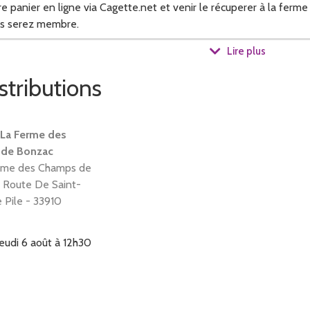
panier en ligne via Cagette.net et venir le récuperer à la ferme l
us serez membre.
Lire plus
frais de saison seront réalisées juste avant leur distribution afin d
stributions
 La Ferme des
9h lors des retraits de panier à la ferme je serai disponible pour 
de Bonzac
rme des Champs de
 Route De Saint-
 Pile - 33910
er et proposer les légumes et oeufs de la ferme.
jeudi 6 août à 12h30