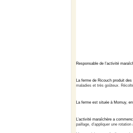
R
esponsable
de l’activité
maraîch
La ferme de Ricouch produit de
maladies et
très goûteux. Récolté
La ferme est située à Momuy, entr
L’activité maraîchère a commencé
p
aill
age, d’appliquer une r
otation