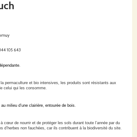
uch
Momuy
 844 105 643
ndépendante.
 la permaculture
et
bio intensive
s
, les produits sont
résistants aux
 de celui qui les consomme.
au milieu d’une clairière, entourée de bois.
i à cœur de
nourri
r
et
de
prot
é
ge
r
l
es sols durant toute l’année
par du
es
d’herbes
non fauchées, car ils contribuent à la biodiversité du site.