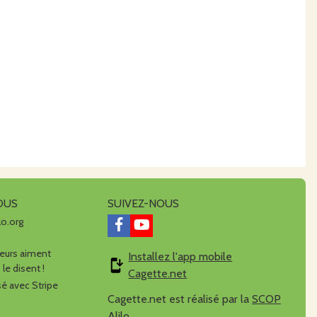
OUS
SUIVEZ-NOUS
lo.org
urs aiment
Installez l'app mobile
 le disent !
Cagette.net
é avec Stripe
Cagette.net est réalisé par la
SCOP
Alilo