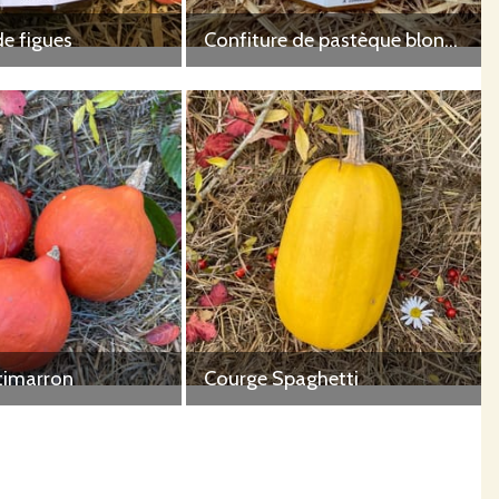
de figues
Confiture de pastèque blonde
timarron
Courge Spaghetti