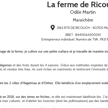
La ferme de Rico
Odile Martin
Maraîchère
2165 RTE DE RICOUCH - 40700 
SIRET
:
84410564300010
Entrepreneur individuel. Numéro de TVA : FR21
age de la ferme,
j
e cultive
sur
une
petite surface
et
je
travaille de manière i
s légumes
et des fruits
durant les
4 saisons. Grâce aux méthodes inspirées de
s et vendus très frais, ils sont riches en nutriments et renforcent l’immunité
e les 2 villes d’Hagetmau et d’Orthez. Elle bénéficie d’un emplacement isolé 
 en 2018, sur des terres en friches,
et
e
lle est maintenant labellisée bio.
J’a
à m
es cultures,
et d’abriter l
es insectes
(
dont les pollinisateurs
) par
de
s
band