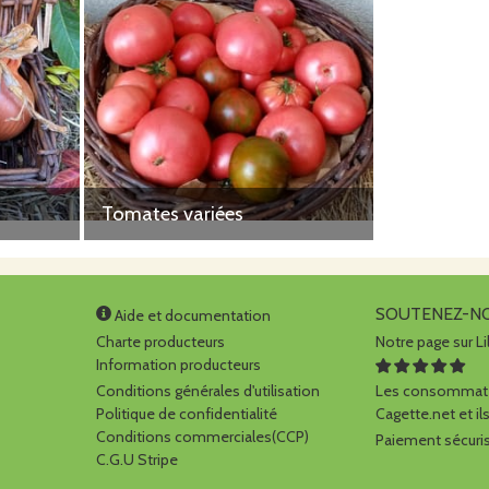
Tomates variées
SOUTENEZ-N
Aide et documentation
Charte producteurs
Notre page sur Li
Information producteurs
Conditions générales d'utilisation
Les consommate
Politique de confidentialité
Cagette.net et ils
Conditions commerciales(CCP)
Paiement sécuris
C.G.U Stripe