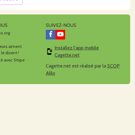
OUS
SUIVEZ-NOUS
lo.org
urs aiment
Installez l'app mobile
 le disent !
Cagette.net
é avec Stripe
Cagette.net est réalisé par la
SCOP
Alilo