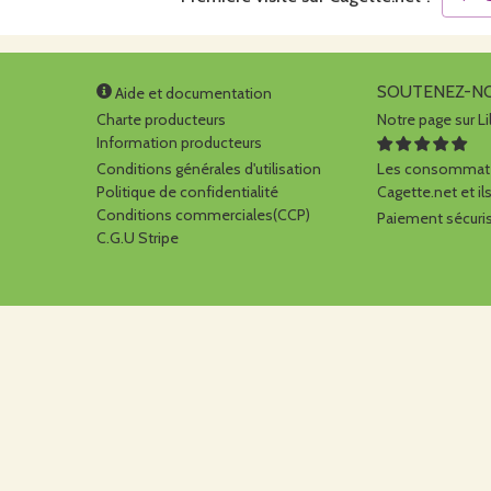
SOUTENEZ-N
Aide et documentation
Charte producteurs
Notre page sur Li
Information producteurs
Conditions générales d'utilisation
Les consommate
Politique de confidentialité
Cagette.net et ils
Conditions commerciales(CCP)
Paiement sécuris
C.G.U Stripe