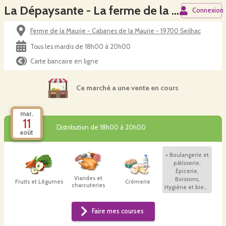
La Dépaysante - La ferme de la Maurie (Seilhac)
Connexion
Ferme de la Maurie - Cabanes de la Maurie - 19700 Seilhac
Tous les mardis de 18h00 à 20h00
Carte bancaire en ligne
Ce marché a une vente en cours
mar.
11
Distribution de 18h00 à 20h00
août
+
Boulangerie et
pâtisserie,
Épicerie,
Viandes et
Boissons,
Fruits et Légumes
Crèmerie
charcuteries
Hygiène et bien-
être, Plants et
autres
Faire mes courses