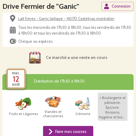
Drive Fermier de "Ganic"
Connexion
Lait freres - Ganic lartigue - 46170 Castelnau montratier
Tous les mercredis de 17h30 à 18h30, tous les vendredis de 17h30
à 18h00 et tous les vendredis de 17h30 à 18h00
Chèque ou espèces
Ce marché a une vente en cours
mer.
12
Distribution de 17h30 à 18h30
août
+
Boulangerie et
pâtisserie,
Épicerie,
Viandes et
Boissons,
Fruits et Légumes
Crèmerie
charcuteries
Hygiène et bien-
être
Faire mes courses