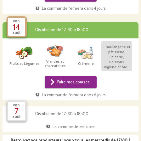
La commande fermera dans
4 jours
ven.
14
Distribution de 17h30 à 18h00
août
+
Boulangerie et
pâtisserie,
Épicerie,
Viandes et
Boissons,
Fruits et Légumes
Crèmerie
charcuteries
Hygiène et bien-
être
Faire mes courses
La commande fermera dans
6 jours
ven.
7
Distribution de 17h30 à 18h00
août
La commande est close
Retrouvez vos producteurs locaux
tous les mercredis de 17h30 à