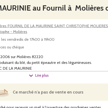
AURINIE au Fournil à Molières 
ères FOURNIL DE LA MAURINIE SAINT CHRISTOPHE MOLIERES - sai
stophe - Molières
 les vendredis de 17h00 à 19h00
ces ou chèque
 2006 sur Molières 82220
roduisant du blé, du petit épeautre et des légumineuses.
AEC DE LA MAURINIE
E LA PEYRIERE
Lire plus
Ce marché n'a pas de vente en cours
ché pour recevoir un mail à l'ouverture des prochaines ventes