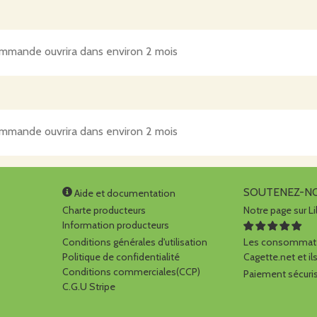
mmande ouvrira dans environ 2 mois
mmande ouvrira dans environ 2 mois
SOUTENEZ-N
Aide et documentation
Charte producteurs
Notre page sur Li
Information producteurs
Conditions générales d'utilisation
Les consommate
Politique de confidentialité
Cagette.net et ils
Conditions commerciales(CCP)
Paiement sécuris
C.G.U Stripe