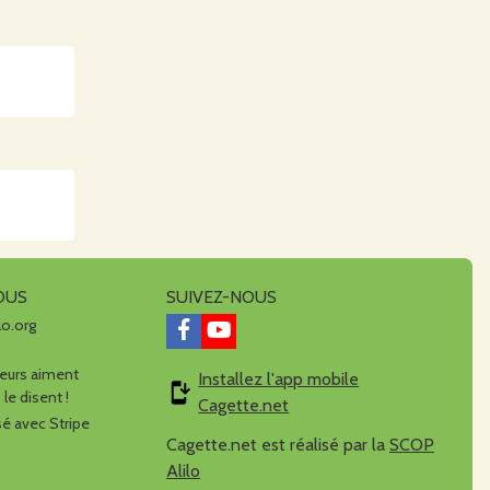
OUS
SUIVEZ-NOUS
lo.org
urs aiment
Installez l'app mobile
 le disent !
Cagette.net
é avec Stripe
Cagette.net est réalisé par la
SCOP
Alilo