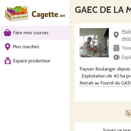
GAEC DE LA M
Moli
Faire mes courses
chri
Mes marchés
Tous
Espè
Espace producteur
Paysan Boulanger depuis
. Exploitation de 40 ha p
Retrait au Fournil du G
500 CHEMIN DU PECH D
SAINT CHRISTOPHE
82220 Molières
Suivez ce mar