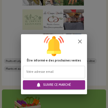
Être informé·e des prochaines ventes
Fruits et Légumes
Épicerie
Boissons
Hygiène et bien-être
Plants et autres
Votre adresse email
Voir tous les producteurs
SUIVRE CE
MARCHÉ