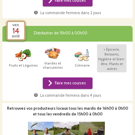
Faire mes courses
La commande fermera dans
2 jours
ven.
14
Distribution de 15h00 à 00h00
août
+
Épicerie,
Boissons,
Hygiène et bien-
Viandes et
être, Plants et
Fruits et Légumes
Crèmerie
charcuteries
autres
Faire mes courses
La commande fermera dans
4 jours
Retrouvez vos producteurs locaux
tous les mardis de 16h00 à 0h00
et tous les vendredis de 15h00 à 0h00