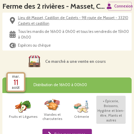
Ferme des 2 rivières - Masset, Castillon de Castets
Connexion
Lieu dit Masset, Castillon de Castets - 98 route de Masset - 33210
Castets et castillon
Tous les mardis de 16h00 à 0h00 et tous les vendredis de 15h00
à 0h00
Espèces ou chèque
Ce marché a une vente en cours
mar.
11
Distribution de 16h00 à 00h00
août
+
Épicerie,
Boissons,
Hygiène et bien-
Viandes et
être, Plants et
Fruits et Légumes
Crèmerie
charcuteries
autres