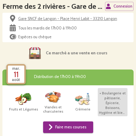
Ferme des 2 rivières - Gare de Langon
Connexion
Gare SNCF de Langon - Place Henri Labit - 33210 Langon
Tous les mardis de 17h00 à 19h00
Espèces ou chèque
Ce marché a une vente en cours
mar.
11
Distribution de 17h00 à 19h00
août
+
Boulangerie et
pâtisserie,
Épicerie,
Viandes et
Boissons,
Fruits et Légumes
Crèmerie
charcuteries
Hygiène et bien-
être, Plants et
autres
Faire mes courses