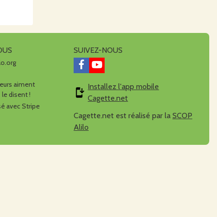
OUS
SUIVEZ-NOUS
lo.org
urs aiment
Installez l'app mobile
 le disent !
Cagette.net
é avec Stripe
Cagette.net est réalisé par la
SCOP
Alilo