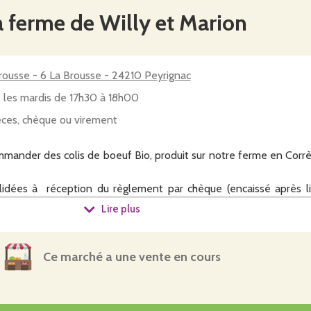
a ferme de Willy et Marion
rousse - 6 La Brousse - 24210 Peyrignac
 les mardis de 17h30 à 18h00
ces, chèque ou virement
mander des colis de boeuf Bio, produit sur notre ferme en Corr
dées à réception du règlement par chèque (encaissé après liv
dre) ou par virement (IBAN : FR76 1680 6099 3966 0888 6629 16
Lire plus
ien préciser votre numéro de portable SVP. Merci et à bientôt
Ce marché a une vente en cours