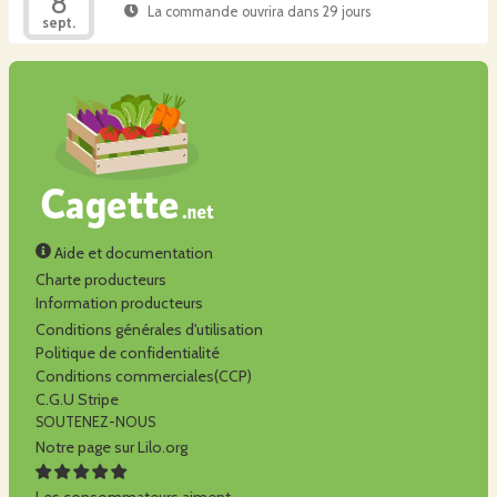
8
La commande ouvrira dans 29 jours
sept.
Aide et documentation
Charte producteurs
Information producteurs
Conditions générales d'utilisation
Politique de confidentialité
Conditions commerciales(CCP)
C.G.U Stripe
SOUTENEZ-NOUS
Notre page sur Lilo.org
Les consommateurs aiment